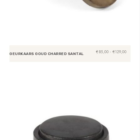
Prijsklas
€
85,00
-
€
129,00
GEURKAARS GOUD CHARRED SANTAL
€85,00
tot
Opties selecteren
€129,00