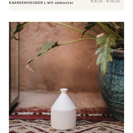
Prijsklas
€
30,00
-
€
140,00
KAARSENHOUDER L Wit alabaster
€30,00
tot
Opties selecteren
€140,0