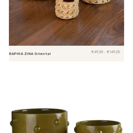
Prijsklas
€
49,00
-
€
149,00
RAPHIA ZINA Oriental
€49,00
tot
Opties selecteren
€149,00