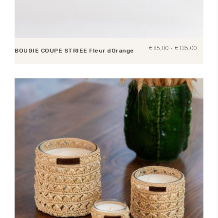
Prijsklas
€
85,00
-
€
135,00
BOUGIE COUPE STRIEE Fleur dOrange
€85,00
tot
Opties selecteren
€135,0