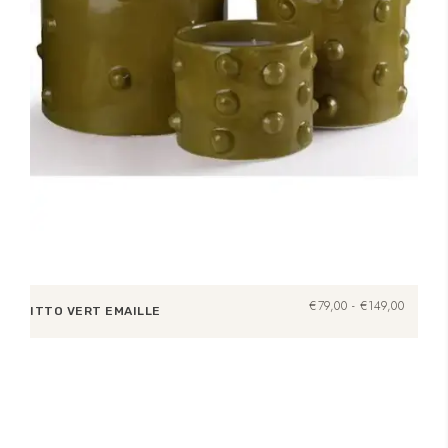
Prijsklas
€
79,00
-
€
149,00
ITTO VERT EMAILLE
€79,00
tot
Opties selecteren
€149,00