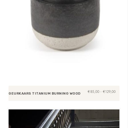
Prijsklas
€
85,00
-
€
129,00
GEURKAARS TITANIUM BURNING WOOD
€85,00
tot
Opties selecteren
€129,00