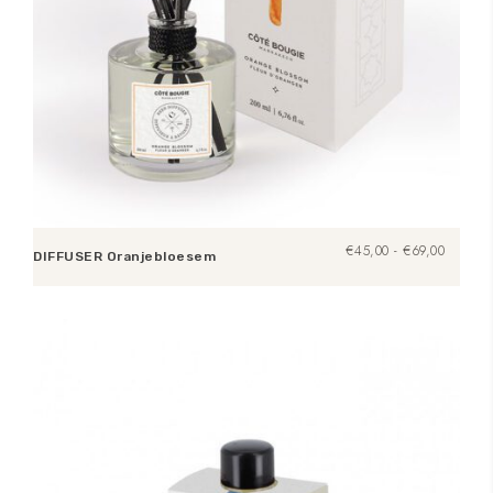
Prijsklas
€
45,00
-
€
69,00
DIFFUSER Oranjebloesem
€45,00
tot
Opties selecteren
€69,00