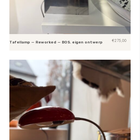
€
275,00
Tafellamp — Reworked — BOS. eigen ontwerp
Toevoegen aan winkelwagen