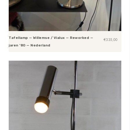
Tafellamp — Willemse / Vialux — Reworked —
€
335,00
jaren ’80 — Nederland
Toevoegen aan winkelwagen