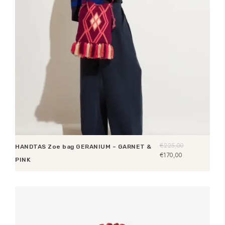
€
225,00
HANDTAS Zoe bag GERANIUM – GARNET &
Oorspronkelijke
Huidige
€
170,00
PINK
prijs
prijs
was:
is:
Toevoegen aan winkelwagen
€225,00.
€170,00.