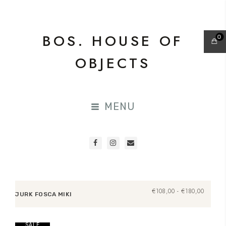
BOS. HOUSE OF
0
OBJECTS
MENU
SALE
Prijsklas
€
108,00
-
€
180,00
JURK FOSCA MIKI
€108,0
tot
Opties selecteren
€180,0
SALE