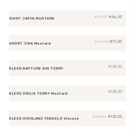
Oorspronkelijke
Huidige
€
110,00
€
66,00
SHIRT JAFFA MUSTARD
prijs
prijs
was:
is:
Toevoegen aan winkelwagen
€110,00.
€66,00.
SALE
Oorspronkelijke
Huidige
€
120,00
€
72,00
SHORT JIRA Mustard
prijs
prijs
was:
is:
Toevoegen aan winkelwagen
€120,00.
€72,00.
€
150,00
KLEED RAPTURE AYA TERRY
Opties selecteren
€
150,00
KLEED ODILIA TERRY Mustard
Lees verder
SALE
Oorspronkelijke
Huidige
€
200,00
€
120,00
KLEED HIGHLAND TANGELO Viscose
prijs
prijs
was:
is:
Toevoegen aan winkelwagen
€200,00.
€120,00