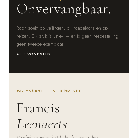
Onvervangbaar.
Raph zoekt op veilingen, bij handelaars en op
reizen. Elk stuk is uniek — er is geen herbestelling,
geen tweede exemplaar.
ALLE VONDSTEN →
DU MOMENT — TOT EIND JUNI
Francis
Leenaerts
Meubel, reliëf en het licht dat verandert