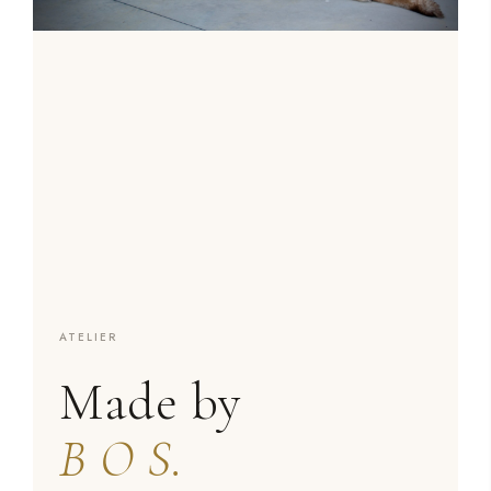
ATELIER
Made by
B O S.