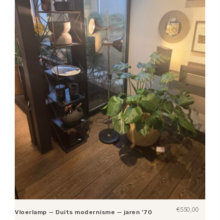
€
550,00
Vloerlamp — Duits modernisme — jaren ’70