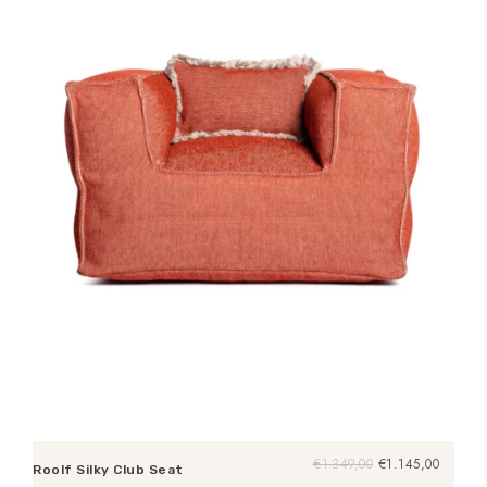
Oorspronkelijke
Huidige
€
1.349,00
€
1.145,00
Roolf Silky Club Seat
prijs
prijs