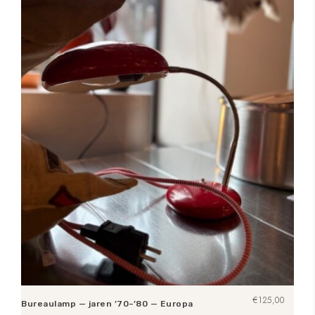
€
125,00
Bureaulamp — jaren ’70–’80 — Europa