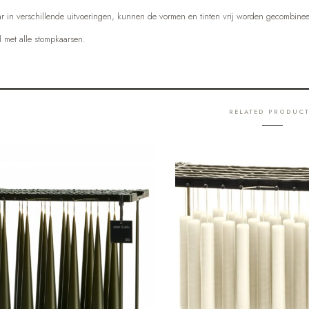
ar in verschillende uitvoeringen, kunnen de vormen en tinten vrij worden gecombineerd
 met alle stompkaarsen.
RELATED PRODUC