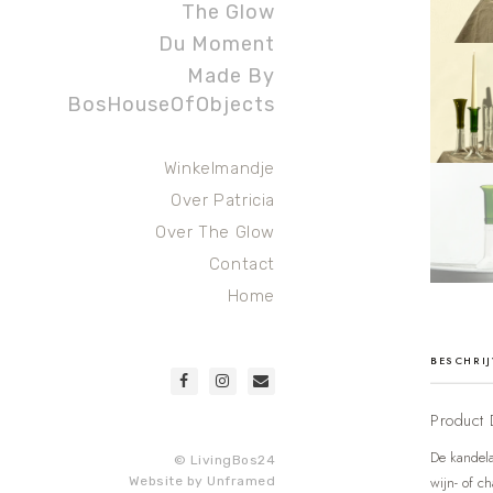
The Glow
Du Moment
Made By
BosHouseOfObjects
Winkelmandje
Over Patricia
Over The Glow
Contact
Home
BESCHRI
Product 
De kandela
© LivingBos24
wijn- of c
Website by
Unframed