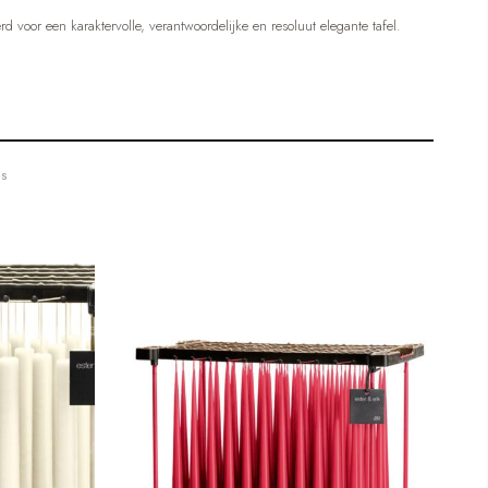
 voor een karaktervolle, verantwoordelijke en resoluut elegante tafel.
TS