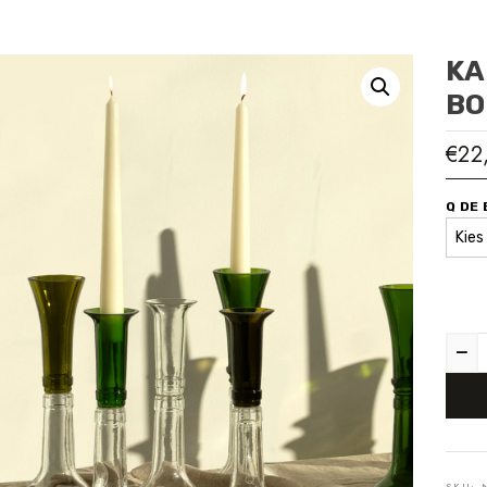
KA
BO
€
22
Q DE
SKU: