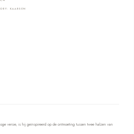
GORY:
KAARSEN
oge versie, is hij geïnspireerd op de ontmoeting tussen twee halzen van