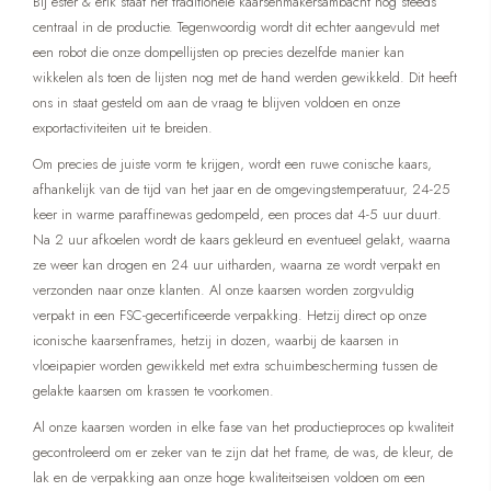
Bij ester & erik staat het traditionele kaarsenmakersambacht nog steeds
centraal in de productie. Tegenwoordig wordt dit echter aangevuld met
een robot die onze dompellijsten op precies dezelfde manier kan
wikkelen als toen de lijsten nog met de hand werden gewikkeld. Dit heeft
ons in staat gesteld om aan de vraag te blijven voldoen en onze
exportactiviteiten uit te breiden.
Om precies de juiste vorm te krijgen, wordt een ruwe conische kaars,
afhankelijk van de tijd van het jaar en de omgevingstemperatuur, 24-25
keer in warme paraffinewas gedompeld, een proces dat 4-5 uur duurt.
Na 2 uur afkoelen wordt de kaars gekleurd en eventueel gelakt, waarna
ze weer kan drogen en 24 uur uitharden, waarna ze wordt verpakt en
verzonden naar onze klanten. Al onze kaarsen worden zorgvuldig
verpakt in een FSC-gecertificeerde verpakking. Hetzij direct op onze
iconische kaarsenframes, hetzij in dozen, waarbij de kaarsen in
vloeipapier worden gewikkeld met extra schuimbescherming tussen de
gelakte kaarsen om krassen te voorkomen.
Al onze kaarsen worden in elke fase van het productieproces op kwaliteit
gecontroleerd om er zeker van te zijn dat het frame, de was, de kleur, de
lak en de verpakking aan onze hoge kwaliteitseisen voldoen om een