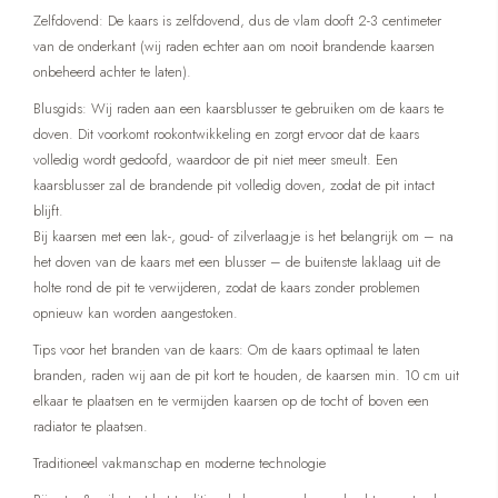
Zelfdovend: De kaars is zelfdovend, dus de vlam dooft 2-3 centimeter
van de onderkant (wij raden echter aan om nooit brandende kaarsen
onbeheerd achter te laten).
Blusgids: Wij raden aan een kaarsblusser te gebruiken om de kaars te
doven. Dit voorkomt rookontwikkeling en zorgt ervoor dat de kaars
volledig wordt gedoofd, waardoor de pit niet meer smeult. Een
kaarsblusser zal de brandende pit volledig doven, zodat de pit intact
blijft.
Bij kaarsen met een lak-, goud- of zilverlaagje is het belangrijk om – na
het doven van de kaars met een blusser – de buitenste laklaag uit de
holte rond de pit te verwijderen, zodat de kaars zonder problemen
opnieuw kan worden aangestoken.
Tips voor het branden van de kaars: Om de kaars optimaal te laten
branden, raden wij aan de pit kort te houden, de kaarsen min. 10 cm uit
elkaar te plaatsen en te vermijden kaarsen op de tocht of boven een
radiator te plaatsen.
Traditioneel vakmanschap en moderne technologie