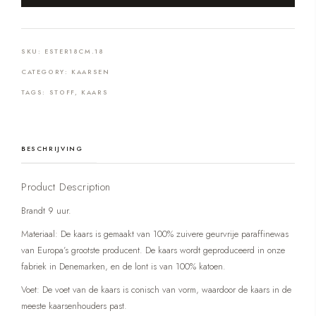
SKU:
ESTER18CM.18
CATEGORY:
KAARSEN
TAGS:
STOFF
,
KAARS
BESCHRIJVING
Product Description
Brandt 9 uur.
Materiaal: De kaars is gemaakt van 100% zuivere geurvrije paraffinewas
van Europa’s grootste producent. De kaars wordt geproduceerd in onze
fabriek in Denemarken, en de lont is van 100% katoen.
Voet: De voet van de kaars is conisch van vorm, waardoor de kaars in de
meeste kaarsenhouders past.