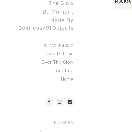
MUURBU
The Glow
Du Moment
Toevoege
Made By
BosHouseOfObjects
Winkelmandje
Over Patricia
Over The Glow
Contact
Home
FILTEREN