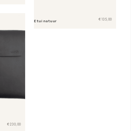
€
135,00
Etui natuur
Toevoegen aan winkelwagen
€
230,00