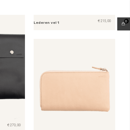
€
215,00
0
Lederen vel 1
Toevoegen aan winkelwagen
€
270,00