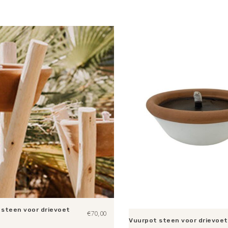
 steen voor drievoet
€
70,00
Vuurpot steen voor drievoet