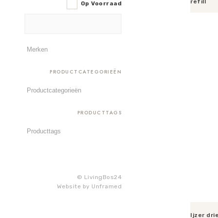
refill
Op Voorraad
Toevoege
PRODUCTCATEGORIEËN
PRODUCTTAGS
© LivingBos24
Website by
Unframed
Ijzer dr