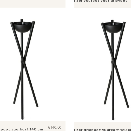
Ijzer vuurpot voor drievoet
n aan winkelwagen
Toevoegen aan winkelwagen
€
140,00
iepoot vuurkorf 140 cm
Ijzer driepoot vuurkorf 120 