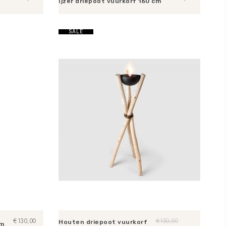
Ijzer driepoot vuurkorf 160 cm
Toevoegen aan winkelwagen
SALE
€
130,00
€
150,00
Houten driepoot vuurkorf
cm