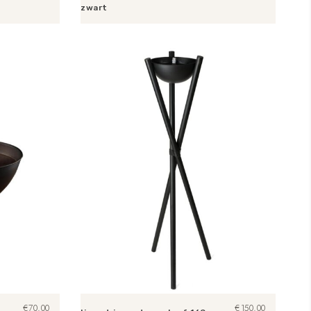
zwart
Toevoegen aan winkelwagen
€
70,00
€
150,00