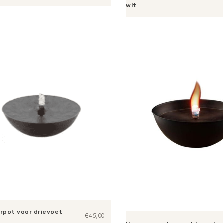
wit
n aan winkelwagen
Toevoegen aan winkelwagen
urpot voor drievoet
€
45,00