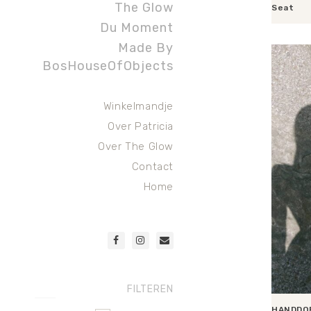
The Glow
Seat
Du Moment
Toevoege
Made By
BosHouseOfObjects
Winkelmandje
Over Patricia
Over The Glow
Contact
Home
FILTEREN
HANDDO