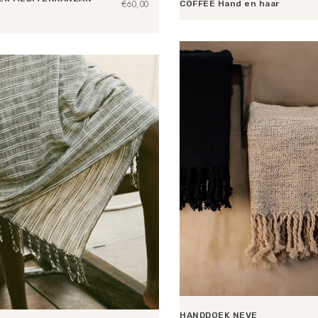
€
60,00
COFFEE Hand en haar
Toevoegen aan winkelwagen
n aan winkelwagen
HANDDOEK NEVE