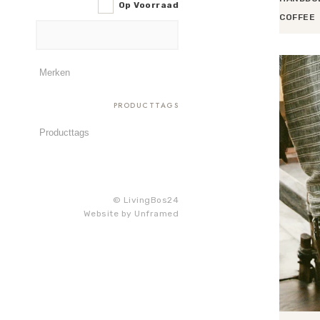
Op Voorraad
COFFEE
Toevoege
PRODUCTTAGS
© LivingBos24
Website by
Unframed