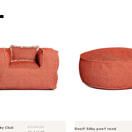
€
1.349,00
lky Club
Roolf Silky poef rond